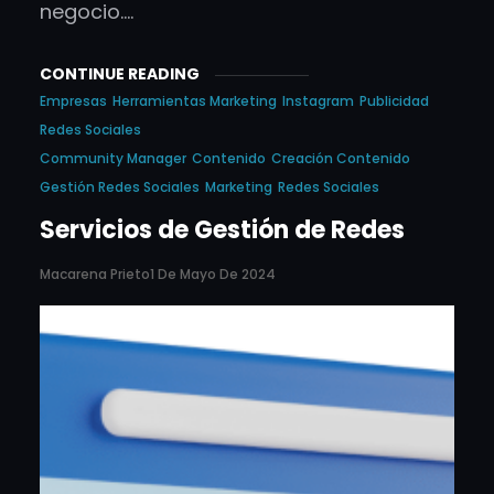
negocio.…
CONTINUE READING
Empresas
Herramientas Marketing
Instagram
Publicidad
Redes Sociales
Community Manager
Contenido
Creación Contenido
Gestión Redes Sociales
Marketing
Redes Sociales
Servicios de Gestión de Redes
Macarena Prieto
1 De Mayo De 2024